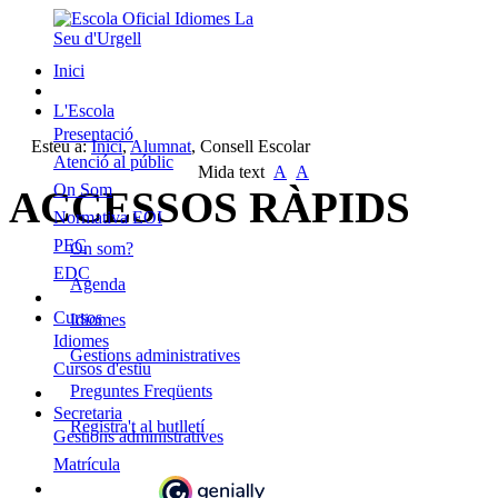
Inici
L'Escola
Presentació
Esteu a:
Inici
,
Alumnat
,
Consell Escolar
Atenció al públic
Mida text
A
A
On Som
ACCESSOS RÀPIDS
Normativa EOI
PEC
On som?
EDC
Agenda
Cursos
Idiomes
Idiomes
Gestions administratives
Cursos d'estiu
Preguntes Freqüents
Secretaria
Registra't al butlletí
Gestions administratives
Matrícula