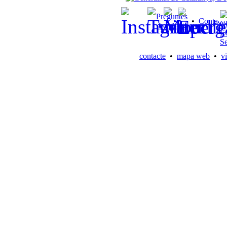
Preguntes
•
Contacte
freqüents
contacte
•
mapa web
•
vi