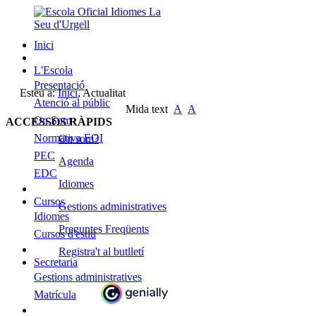
Inici
L'Escola
Presentació
Esteu a:
Inici
,
Actualitat
Atenció al públic
Mida text
A
A
On Som
ACCESSOS RÀPIDS
Normativa EOI
On som?
PEC
Agenda
EDC
Idiomes
Cursos
Gestions administratives
Idiomes
Preguntes Freqüents
Cursos d'estiu
Registra't al butlletí
Secretaria
Gestions administratives
Matrícula