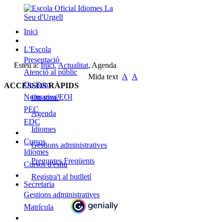
Inici
L'Escola
Presentació
Esteu a:
Inici
,
Actualitat
,
Agenda
Atenció al públic
Mida text
A
A
On Som
ACCESSOS RÀPIDS
Normativa EOI
On som?
PEC
Agenda
EDC
Idiomes
Cursos
Gestions administratives
Idiomes
Preguntes Freqüents
Cursos d'estiu
Registra't al butlletí
Secretaria
Gestions administratives
Matrícula