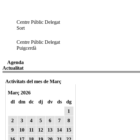
Centre Públic Delegat
Sort
Centre Públic Delegat
Puigcerdà
Agenda
Actualitat
Activitats del mes de Març
Març 2026
dl
dm
dc
dj
dv
ds
dg
1
2
3
4
5
6
7
8
9
10
11
12
13
14
15
16
17
18
19
20
21
22