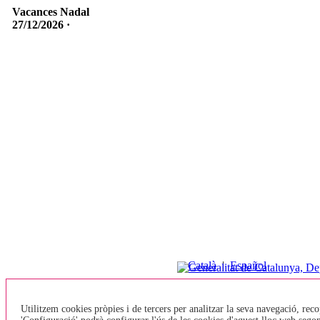
Vacances Nadal
27/12/2026 ·
Català
|
Español
Preguntes
•
Contacte
freqüents
Utilitzem cookies pròpies i de tercers per analitzar la seva navegació, reco