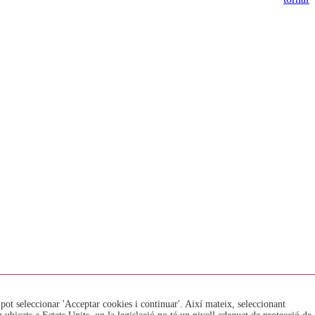
 pot seleccionar 'Acceptar cookies i continuar'. Així mateix, seleccionant
EOI · Escola Oficial d'Idiomes de La Seu d'Urgell