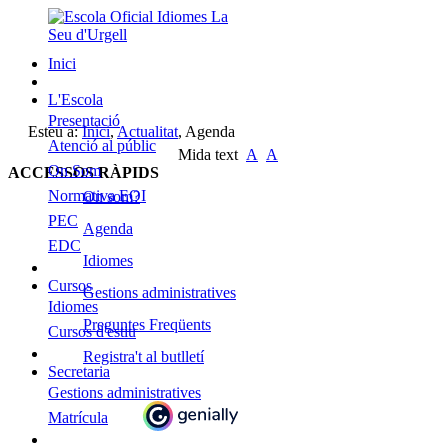
Inici
L'Escola
Presentació
Esteu a:
Inici
,
Actualitat
,
Agenda
Atenció al públic
Mida text
A
A
On Som
ACCESSOS RÀPIDS
Normativa EOI
On som?
PEC
Agenda
EDC
Idiomes
Cursos
Gestions administratives
Idiomes
Preguntes Freqüents
Cursos d'estiu
Registra't al butlletí
Secretaria
Gestions administratives
Matrícula