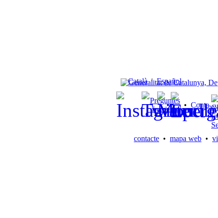
Català
|
Español
Preguntes
•
Contacte
freqüents
contacte
•
mapa web
•
vi