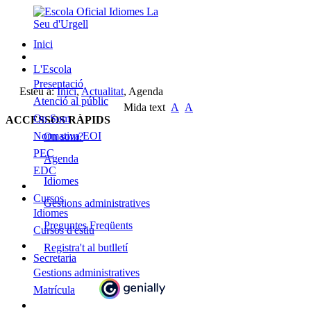
Inici
L'Escola
Presentació
Esteu a:
Inici
,
Actualitat
,
Agenda
Atenció al públic
Mida text
A
A
On Som
ACCESSOS RÀPIDS
Normativa EOI
On som?
PEC
Agenda
EDC
Idiomes
Cursos
Gestions administratives
Idiomes
Preguntes Freqüents
Cursos d'estiu
Registra't al butlletí
Secretaria
Gestions administratives
Matrícula