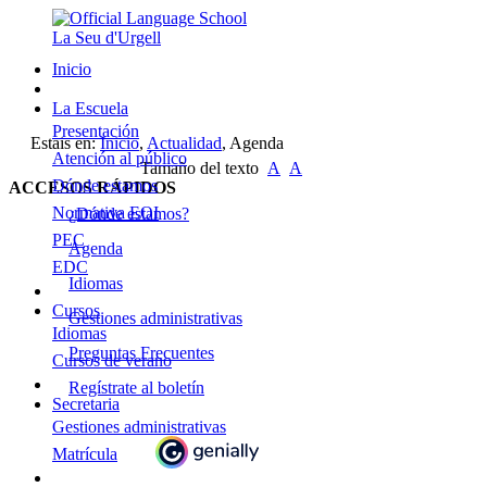
Inicio
La Escuela
Presentación
Estais en:
Inicio
,
Actualidad
,
Agenda
Atención al público
Tamaño del texto
A
A
Dónde estamos
ACCESOS RÁPIDOS
Normativa EOI
¿Dónde estamos?
PEC
Agenda
EDC
Idiomas
Cursos
Gestiones administrativas
Idiomas
Preguntas Frecuentes
Cursos de verano
Regístrate al boletín
Secretaria
Gestiones administrativas
Matrícula