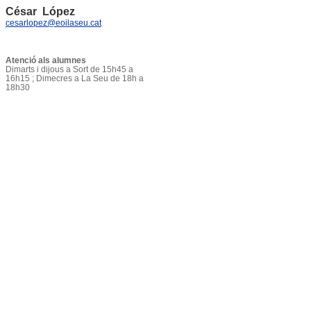
César López
cesarlopez@eoilaseu.cat
Atenció als alumnes
Dimarts i dijous a Sort de 15h45 a
16h15 ; Dimecres a La Seu de 18h a
18h30