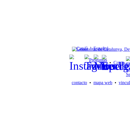
Català
|
Español
Preguntas
•
Contacto
frecuentes
contacto
•
mapa web
•
vincul