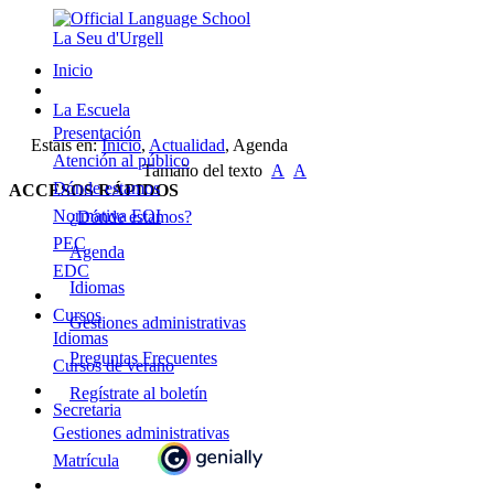
Inicio
La Escuela
Presentación
Estais en:
Inicio
,
Actualidad
,
Agenda
Atención al público
Tamaño del texto
A
A
Dónde estamos
ACCESOS RÁPIDOS
Normativa EOI
¿Dónde estamos?
PEC
Agenda
EDC
Idiomas
Cursos
Gestiones administrativas
Idiomas
Preguntas Frecuentes
Cursos de verano
Regístrate al boletín
Secretaria
Gestiones administrativas
Matrícula