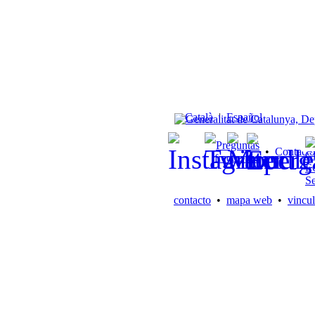
Català
|
Español
Preguntas
•
Contacto
frecuentes
contacto
•
mapa web
•
vincul