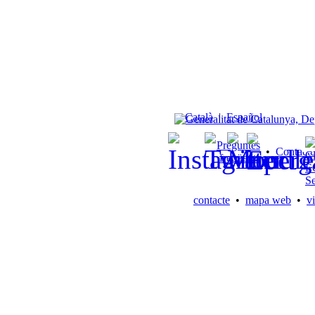
Català
|
Español
Preguntes
•
Contacte
freqüents
contacte
•
mapa web
•
vi