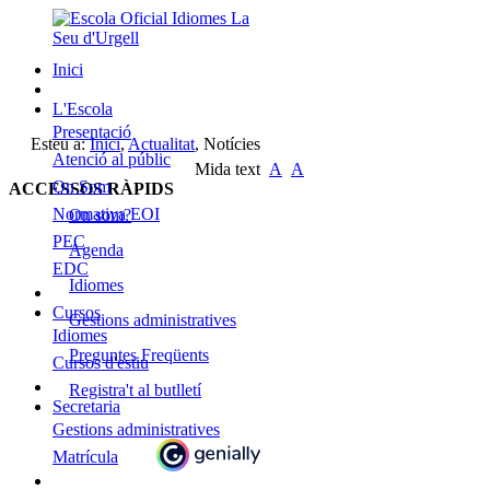
Inici
L'Escola
Presentació
Esteu a:
Inici
,
Actualitat
,
Notícies
Atenció al públic
Mida text
A
A
On Som
ACCESSOS RÀPIDS
Normativa EOI
On som?
PEC
Agenda
EDC
Idiomes
Cursos
Gestions administratives
Idiomes
Preguntes Freqüents
Cursos d'estiu
Registra't al butlletí
Secretaria
Gestions administratives
Matrícula