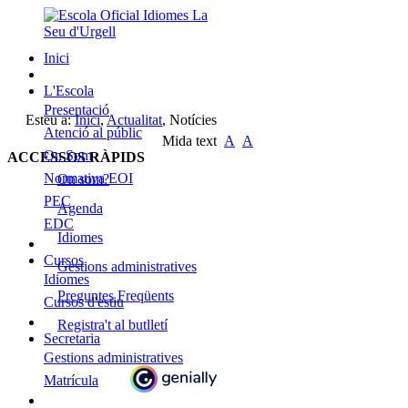
Inici
L'Escola
Presentació
Esteu a:
Inici
,
Actualitat
,
Notícies
Atenció al públic
Mida text
A
A
On Som
ACCESSOS RÀPIDS
Normativa EOI
On som?
PEC
Agenda
EDC
Idiomes
Cursos
Gestions administratives
Idiomes
Preguntes Freqüents
Cursos d'estiu
Registra't al butlletí
Secretaria
Gestions administratives
Matrícula