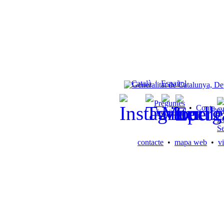
Català
|
Español
Preguntes
•
Contacte
freqüents
contacte
•
mapa web
•
vi