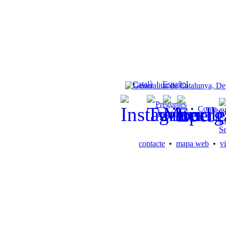
Català
|
Español
Preguntes
•
Contacte
freqüents
contacte
•
mapa web
•
vi