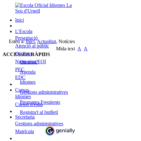
Inici
L'Escola
Presentació
Esteu a:
Inici
,
Actualitat
,
Notícies
Atenció al públic
Mida text
A
A
On Som
ACCESSOS RÀPIDS
Normativa EOI
On som?
PEC
Agenda
EDC
Idiomes
Cursos
Gestions administratives
Idiomes
Preguntes Freqüents
Cursos d'estiu
Registra't al butlletí
Secretaria
Gestions administratives
Matrícula