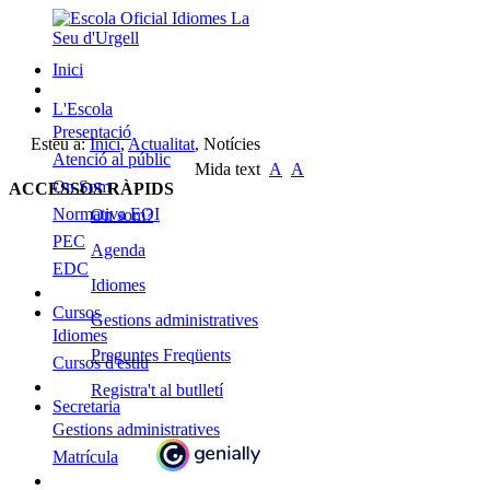
Inici
L'Escola
Presentació
Esteu a:
Inici
,
Actualitat
,
Notícies
Atenció al públic
Mida text
A
A
On Som
ACCESSOS RÀPIDS
Normativa EOI
On som?
PEC
Agenda
EDC
Idiomes
Cursos
Gestions administratives
Idiomes
Preguntes Freqüents
Cursos d'estiu
Registra't al butlletí
Secretaria
Gestions administratives
Matrícula