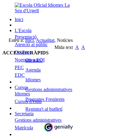
Inici
L'Escola
Presentació
Esteu a:
Inici
,
Actualitat
,
Notícies
Atenció al públic
Mida text
A
A
On Som
ACCESSOS RÀPIDS
Normativa EOI
On som?
PEC
Agenda
EDC
Idiomes
Cursos
Gestions administratives
Idiomes
Preguntes Freqüents
Cursos d'estiu
Registra't al butlletí
Secretaria
Gestions administratives
Matrícula