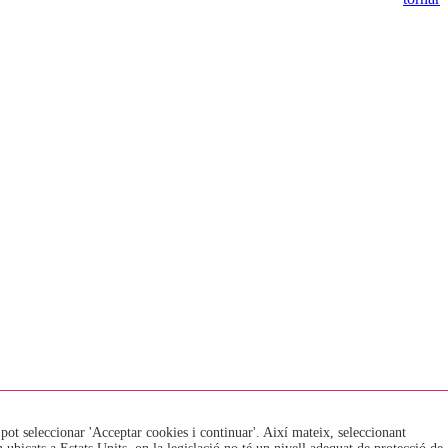
 pot seleccionar 'Acceptar cookies i continuar'. Així mateix, seleccionant
EOI · Escola Oficial d'Idiomes de La Seu d'Urgell