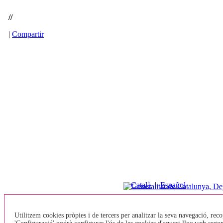
//
|
Compartir
Català
|
Español
Preguntes
•
Contacte
freqüents
Utilitzem cookies pròpies i de tercers per analitzar la seva navegació, reco