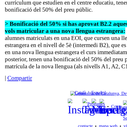
currículum que estudien en el centre educatiu, ten
bonificació del 50% del preu públic.
> Bonificació del 50% si has aprovat B2.2 aquest
vols matricular a una nova llengua estrangera:
alumnes matriculats en una EOI, que cursen una ll
estrangera en el nivell de 5è (intermedi B2), que es
en una nova llengua estrangera el curs immediatam
posterior, tenen una bonificació del 50% del preu p
matrícula de la nova llengua (als nivells A1, A2, C1
|
Compartir
Català
|
Español
Preguntes
•
Contacte
freqüents
contacte
•
mapa web
•
vi