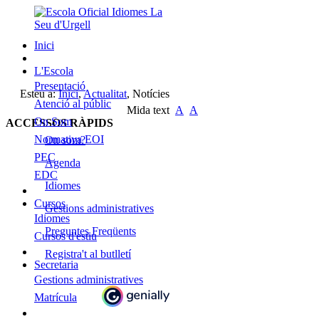
Inici
L'Escola
Presentació
Esteu a:
Inici
,
Actualitat
,
Notícies
Atenció al públic
Mida text
A
A
On Som
ACCESSOS RÀPIDS
Normativa EOI
On som?
PEC
Agenda
EDC
Idiomes
Cursos
Gestions administratives
Idiomes
Preguntes Freqüents
Cursos d'estiu
Registra't al butlletí
Secretaria
Gestions administratives
Matrícula