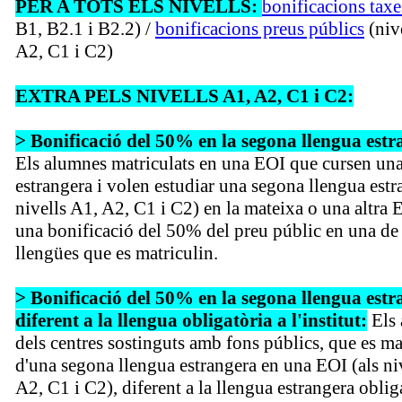
PER A TOTS ELS NIVELLS:
bonificacions taxe
B1, B2.1 i B2.2) /
bonificacions preus públics
(niv
A2, C1 i C2)
EXTRA PELS NIVELLS A1, A2, C1 i C2:
> Bonificació del 50% en la segona llengua estr
Els alumnes matriculats en una EOI que cursen una
estrangera i volen estudiar una segona llengua estr
nivells A1, A2, C1 i C2) en la mateixa o una altra 
una bonificació del 50% del preu públic en una de 
llengües que es matriculin.
> Bonificació del 50% en la segona llengua est
diferent a la llengua obligatòria a l'institut:
Els 
dels centres sostinguts amb fons públics, que es ma
d'una segona llengua estrangera en una EOI (als ni
A2, C1 i C2), diferent a la llengua estrangera oblig