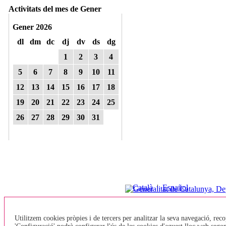
Activitats del mes de Gener
Gener 2026
dl
dm
dc
dj
dv
ds
dg
1
2
3
4
5
6
7
8
9
10
11
12
13
14
15
16
17
18
19
20
21
22
23
24
25
26
27
28
29
30
31
Català
|
Español
Preguntes
•
Contacte
freqüents
Utilitzem cookies pròpies i de tercers per analitzar la seva navegació, reco