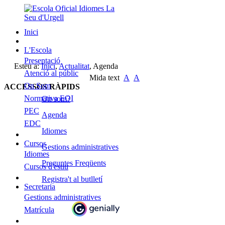
Inici
L'Escola
Presentació
Esteu a:
Inici
,
Actualitat
,
Agenda
Atenció al públic
Mida text
A
A
On Som
ACCESSOS RÀPIDS
Normativa EOI
On som?
PEC
Agenda
EDC
Idiomes
Cursos
Gestions administratives
Idiomes
Preguntes Freqüents
Cursos d'estiu
Registra't al butlletí
Secretaria
Gestions administratives
Matrícula