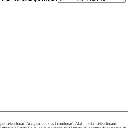
 pot seleccionar 'Acceptar cookies i continuar'. Així mateix, seleccionant
EOI · Escola Oficial d'Idiomes de La Seu d'Urgell