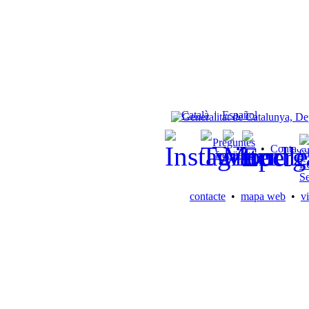
Català
|
Español
Preguntes
•
Contacte
freqüents
contacte
•
mapa web
•
vi