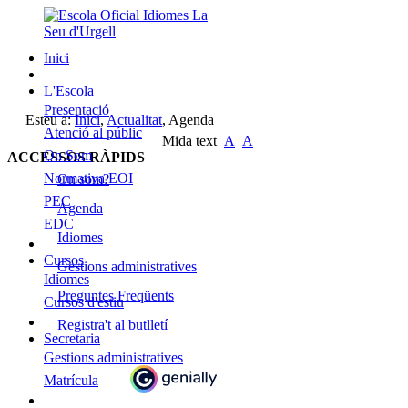
Inici
L'Escola
Presentació
Esteu a:
Inici
,
Actualitat
,
Agenda
Atenció al públic
Mida text
A
A
On Som
ACCESSOS RÀPIDS
Normativa EOI
On som?
PEC
Agenda
EDC
Idiomes
Cursos
Gestions administratives
Idiomes
Preguntes Freqüents
Cursos d'estiu
Registra't al butlletí
Secretaria
Gestions administratives
Matrícula